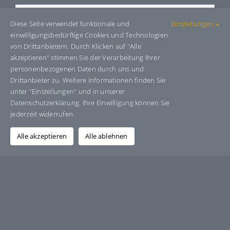
Share This Story, Choose Your
Diese Seite verwendet funktionale und
Einstellungen
Platform!
einwilligungsbedürftige Cookies und Technologien
von Drittanbietern. Durch Klicken auf "Alle
Facebook
X
Bluesky
Reddit
LinkedIn
WhatsApp
Telegram
Tumblr
Pinterest
Xing
akzeptieren" stimmen Sie der Verarbeitung Ihrer
personenbezogenen Daten durch uns und
E-
Mail
Drittanbieter zu. Weitere Informationen finden Sie
unter "Einstellungen" und in unserer
Datenschutzerklärung. Ihre Einwilligung können Sie
jederzeit widerrufen.
Über den Autor:
Grafik-Design-Jutta-Sucker
Alle akzeptieren
Alle ablehnen