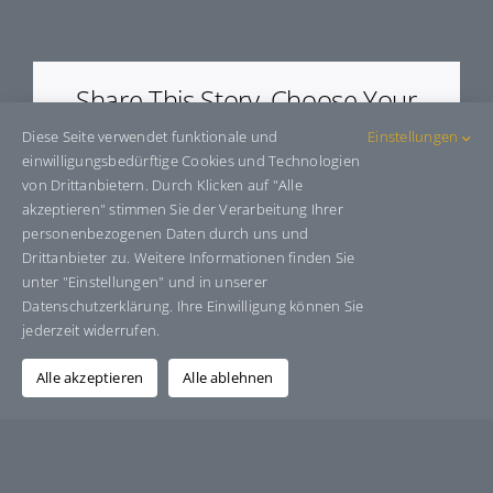
E583387
Share This Story, Choose Your
Platform!
Diese Seite verwendet funktionale und
Einstellungen
einwilligungsbedürftige Cookies und Technologien
Facebook
X
Bluesky
Reddit
LinkedIn
WhatsApp
Telegram
Tumblr
Pinterest
Xing
von Drittanbietern. Durch Klicken auf "Alle
E-
akzeptieren" stimmen Sie der Verarbeitung Ihrer
Mail
personenbezogenen Daten durch uns und
Drittanbieter zu. Weitere Informationen finden Sie
unter "Einstellungen" und in unserer
Datenschutzerklärung. Ihre Einwilligung können Sie
Über den Autor:
Grafik-Design-Jutta-Sucker
jederzeit widerrufen.
Alle akzeptieren
Alle ablehnen