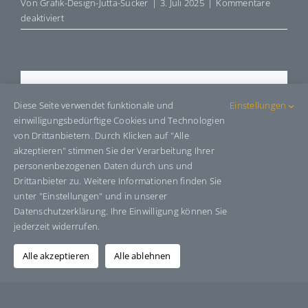
Von
Grafik-Design-Jutta-Sucker
|
3. Juli 2025
|
Kommentare
für
deaktiviert
E580002
Share This Story, Choose Your
Diese Seite verwendet funktionale und
Einstellungen
Platform!
einwilligungsbedürftige Cookies und Technologien
von Drittanbietern. Durch Klicken auf "Alle
Facebook
X
Bluesky
Reddit
LinkedIn
WhatsApp
Telegram
Tumblr
Pinterest
Xing
akzeptieren" stimmen Sie der Verarbeitung Ihrer
E-
personenbezogenen Daten durch uns und
Mail
Drittanbieter zu. Weitere Informationen finden Sie
unter "Einstellungen" und in unserer
Datenschutzerklärung. Ihre Einwilligung können Sie
jederzeit widerrufen.
Über den Autor:
Grafik-Design-Jutta-Sucker
Alle akzeptieren
Alle ablehnen