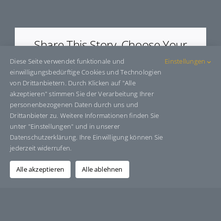
E571178
Share This Story, Choose Your
Platform!
Diese Seite verwendet funktionale und
Einstellungen
einwilligungsbedürftige Cookies und Technologien
Facebook
X
Bluesky
Reddit
LinkedIn
WhatsApp
Telegram
Tumblr
Pinterest
Xing
von Drittanbietern. Durch Klicken auf "Alle
E-
akzeptieren" stimmen Sie der Verarbeitung Ihrer
Mail
personenbezogenen Daten durch uns und
Drittanbieter zu. Weitere Informationen finden Sie
unter "Einstellungen" und in unserer
Datenschutzerklärung. Ihre Einwilligung können Sie
Über den Autor:
Grafik-Design-Jutta-Sucker
jederzeit widerrufen.
Alle akzeptieren
Alle ablehnen