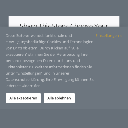
E5632
Share This Story, Choose Your
Platform!
Diese Seite verwendet funktionale und
Einstellungen
einwilligungsbedürftige Cookies und Technologien
Facebook
X
Bluesky
Reddit
LinkedIn
WhatsApp
Telegram
Tumblr
Pinterest
Xing
von Drittanbietern. Durch Klicken auf "Alle
E-
akzeptieren" stimmen Sie der Verarbeitung Ihrer
Mail
personenbezogenen Daten durch uns und
Drittanbieter zu. Weitere Informationen finden Sie
unter "Einstellungen" und in unserer
Datenschutzerklärung. Ihre Einwilligung können Sie
Über den Autor:
Grafik-Design-Jutta-Sucker
jederzeit widerrufen.
Alle akzeptieren
Alle ablehnen