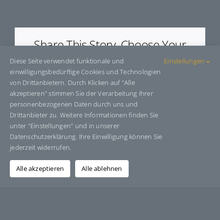
E560020
Share This Story, Choose Your
Platform!
Diese Seite verwendet funktionale und
Einstellungen
einwilligungsbedürftige Cookies und Technologien
Facebook
X
Bluesky
Reddit
LinkedIn
WhatsApp
Telegram
Tumblr
Pinterest
Xing
von Drittanbietern. Durch Klicken auf "Alle
E-
akzeptieren" stimmen Sie der Verarbeitung Ihrer
Mail
personenbezogenen Daten durch uns und
Drittanbieter zu. Weitere Informationen finden Sie
unter "Einstellungen" und in unserer
Datenschutzerklärung. Ihre Einwilligung können Sie
Über den Autor:
Grafik-Design-Jutta-Sucker
jederzeit widerrufen.
Alle akzeptieren
Alle ablehnen