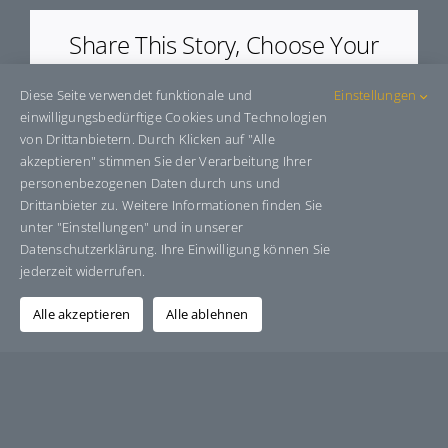
Share This Story, Choose Your
Platform!
Diese Seite verwendet funktionale und
Einstellungen
Facebook
X
Bluesky
Reddit
LinkedIn
WhatsApp
Telegram
Tumblr
Pinterest
Xing
einwilligungsbedürftige Cookies und Technologien
E-
von Drittanbietern. Durch Klicken auf "Alle
Mail
akzeptieren" stimmen Sie der Verarbeitung Ihrer
personenbezogenen Daten durch uns und
Drittanbieter zu. Weitere Informationen finden Sie
unter "Einstellungen" und in unserer
Über den Autor:
Grafik-Design-Jutta-Sucker
Datenschutzerklärung. Ihre Einwilligung können Sie
jederzeit widerrufen.
Alle akzeptieren
Alle ablehnen