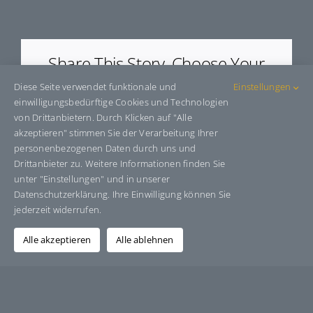
E55853
Share This Story, Choose Your
Platform!
Diese Seite verwendet funktionale und
Einstellungen
einwilligungsbedürftige Cookies und Technologien
Facebook
X
Bluesky
Reddit
LinkedIn
WhatsApp
Telegram
Tumblr
Pinterest
Xing
von Drittanbietern. Durch Klicken auf "Alle
E-
akzeptieren" stimmen Sie der Verarbeitung Ihrer
Mail
personenbezogenen Daten durch uns und
Drittanbieter zu. Weitere Informationen finden Sie
unter "Einstellungen" und in unserer
Datenschutzerklärung. Ihre Einwilligung können Sie
Über den Autor:
Grafik-Design-Jutta-Sucker
jederzeit widerrufen.
Alle akzeptieren
Alle ablehnen