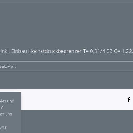
 inkl. Einbau Höchstdruckbegrenzer T= 0,91/4,23 C= 1,22/
für
aktiviert
E555555
tform!
kies und
en"
rch uns
gung