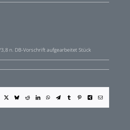
3,8 n. DB-Vorschrift aufgearbeitet Stück
Facebook
X
Bluesky
Reddit
LinkedIn
WhatsApp
Telegram
Tumblr
Pinterest
Xing
E-
Mail