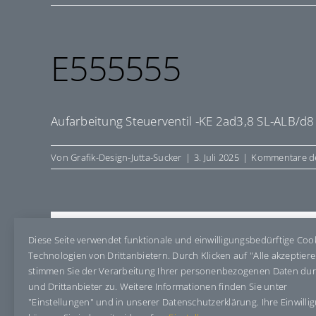
E555555
Aufarbeitung Steuerventil -KE 2ad3,8 SL-ALB/d8
Von
Grafik-Design-Jutta-Sucker
|
3. Juli 2025
|
Kommentare de
Share This Story, Choose Your Pla
Diese Seite verwendet funktionale und einwilligungsbedürftige Coo
Technologien von Drittanbietern. Durch Klicken auf "Alle akzeptier
stimmen Sie der Verarbeitung Ihrer personenbezogenen Daten du
und Drittanbieter zu. Weitere Informationen finden Sie unter
"Einstellungen" und in unserer Datenschutzerklärung. Ihre Einwilli
Über den Autor:
Grafik-Design-Jutta-Sucker