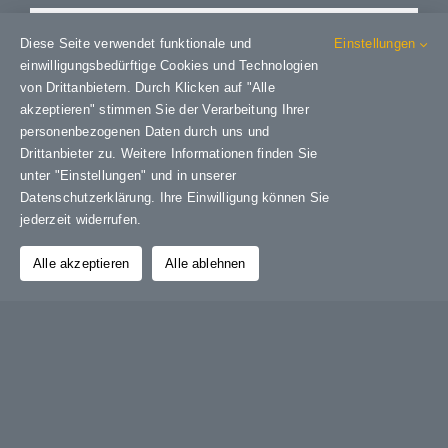
Share This Story, Choose Your
Diese Seite verwendet funktionale und
Einstellungen
Platform!
einwilligungsbedürftige Cookies und Technologien
von Drittanbietern. Durch Klicken auf "Alle
Facebook
X
Bluesky
Reddit
LinkedIn
WhatsApp
Telegram
Tumblr
Pinterest
Xing
akzeptieren" stimmen Sie der Verarbeitung Ihrer
personenbezogenen Daten durch uns und
E-
Mail
Drittanbieter zu. Weitere Informationen finden Sie
unter "Einstellungen" und in unserer
Datenschutzerklärung. Ihre Einwilligung können Sie
jederzeit widerrufen.
Über den Autor:
Grafik-Design-Jutta-Sucker
Alle akzeptieren
Alle ablehnen