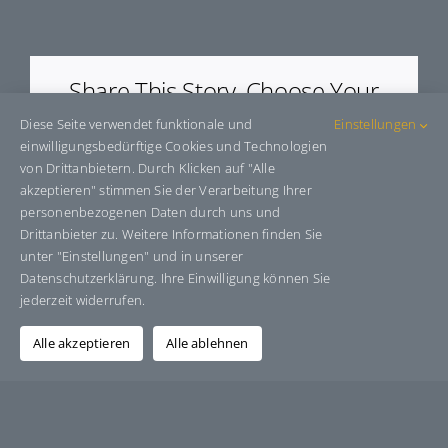
E53521
Share This Story, Choose Your
Platform!
Diese Seite verwendet funktionale und
Einstellungen
einwilligungsbedürftige Cookies und Technologien
Facebook
X
Bluesky
Reddit
LinkedIn
WhatsApp
Telegram
Tumblr
Pinterest
Xing
von Drittanbietern. Durch Klicken auf "Alle
E-
akzeptieren" stimmen Sie der Verarbeitung Ihrer
Mail
personenbezogenen Daten durch uns und
Drittanbieter zu. Weitere Informationen finden Sie
unter "Einstellungen" und in unserer
Datenschutzerklärung. Ihre Einwilligung können Sie
Über den Autor:
Grafik-Design-Jutta-Sucker
jederzeit widerrufen.
Alle akzeptieren
Alle ablehnen