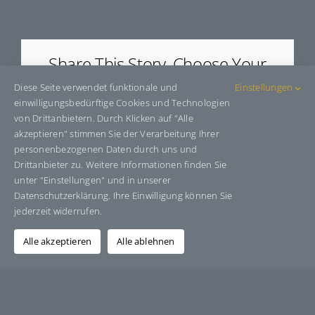
E53046
Share This Story, Choose Your
Platform!
Diese Seite verwendet funktionale und
Einstellungen
einwilligungsbedürftige Cookies und Technologien
Facebook
X
Bluesky
Reddit
LinkedIn
WhatsApp
Telegram
Tumblr
Pinterest
Xing
von Drittanbietern. Durch Klicken auf "Alle
E-
akzeptieren" stimmen Sie der Verarbeitung Ihrer
Mail
personenbezogenen Daten durch uns und
Drittanbieter zu. Weitere Informationen finden Sie
unter "Einstellungen" und in unserer
Datenschutzerklärung. Ihre Einwilligung können Sie
Über den Autor:
Grafik-Design-Jutta-Sucker
jederzeit widerrufen.
Alle akzeptieren
Alle ablehnen