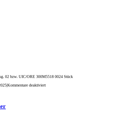
Ausg. 02 bzw. UIC/ORE 300M5518 0024 Stück
für
 2025
|
Kommentare deaktiviert
E5180024
ker