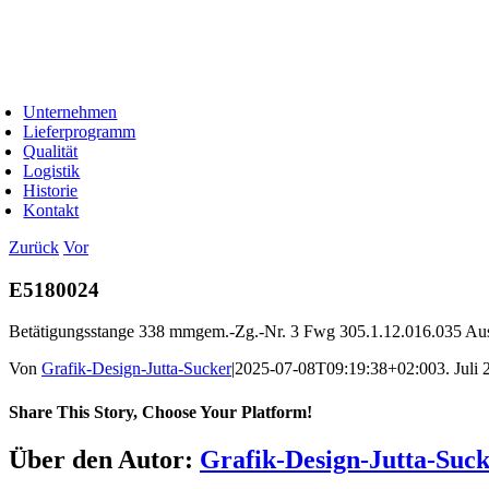
Zum
Inhalt
springen
oggle
avigation
Unternehmen
Lieferprogramm
Qualität
Logistik
Historie
Kontakt
Zurück
Vor
E5180024
Betätigungsstange 338 mmgem.-Zg.-Nr. 3 Fwg 305.1.12.016.035 
Von
Grafik-Design-Jutta-Sucker
|
2025-07-08T09:19:38+02:00
3. Juli
Share This Story, Choose Your Platform!
Facebook
X
Bluesky
Reddit
LinkedIn
WhatsApp
Telegram
Tumblr
Pinterest
Xing
E-
Über den Autor:
Grafik-Design-Jutta-Suc
Mail