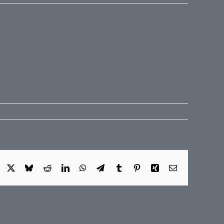
Facebook
X
Bluesky
Reddit
LinkedIn
WhatsApp
Telegram
Tumblr
Pinterest
Xing
E-
Mail