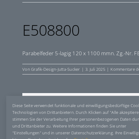
E508800
Parabelfeder 5-lagig 120 x 1100 mmn. Zg.-Nr. F
Von
Grafik-Design-Jutta-Sucker
|
3. Juli 2025
|
Kommentare de
Share This Story, Choose Your Pla
Diese Seite verwendet funktionale und einwilligungsbedürftige Coo
Technologien von Drittanbietern. Durch Klicken auf "Alle akzeptier
stimmen Sie der Verarbeitung Ihrer personenbezogenen Daten du
und Drittanbieter zu. Weitere Informationen finden Sie unter
"Einstellungen" und in unserer Datenschutzerklärung. Ihre Einwilli
Über den Autor:
Grafik-Design-Jutta-Sucker