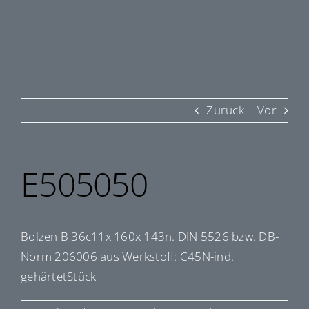
Zurück
Vor
E505050
Bolzen B 36c11x 160x 143n. DIN 5526 bzw. DB-
Norm 206006 aus Werkstoff: C45N-ind.
gehärtetStück