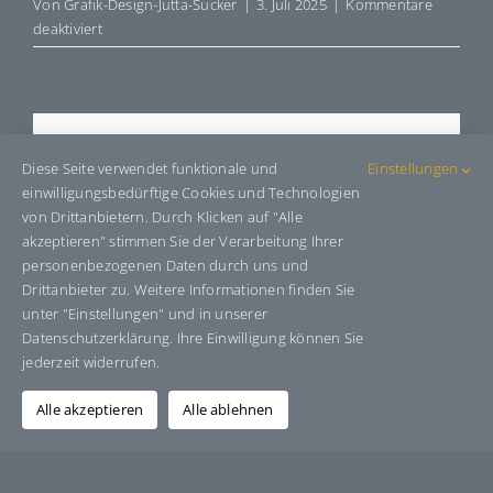
Von
Grafik-Design-Jutta-Sucker
|
3. Juli 2025
|
Kommentare
für
deaktiviert
E505050
Share This Story, Choose Your
Diese Seite verwendet funktionale und
Einstellungen
Platform!
einwilligungsbedürftige Cookies und Technologien
von Drittanbietern. Durch Klicken auf "Alle
Facebook
X
Bluesky
Reddit
LinkedIn
WhatsApp
Telegram
Tumblr
Pinterest
Xing
akzeptieren" stimmen Sie der Verarbeitung Ihrer
E-
personenbezogenen Daten durch uns und
Mail
Drittanbieter zu. Weitere Informationen finden Sie
unter "Einstellungen" und in unserer
Datenschutzerklärung. Ihre Einwilligung können Sie
jederzeit widerrufen.
Über den Autor:
Grafik-Design-Jutta-Sucker
Alle akzeptieren
Alle ablehnen