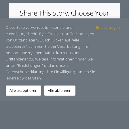
Share This Story, Choose Your
Platform!
Diese Seite verwendet funktionale und
Einstellungen
Facebook
X
Bluesky
Reddit
LinkedIn
WhatsApp
Telegram
Tumblr
Pinterest
Xing
einwilligungsbedürftige Cookies und Technologien
E-
von Drittanbietern. Durch Klicken auf "Alle
Mail
akzeptieren" stimmen Sie der Verarbeitung Ihrer
personenbezogenen Daten durch uns und
Drittanbieter zu. Weitere Informationen finden Sie
unter "Einstellungen" und in unserer
Über den Autor:
Grafik-Design-Jutta-Sucker
Datenschutzerklärung. Ihre Einwilligung können Sie
jederzeit widerrufen.
Alle akzeptieren
Alle ablehnen