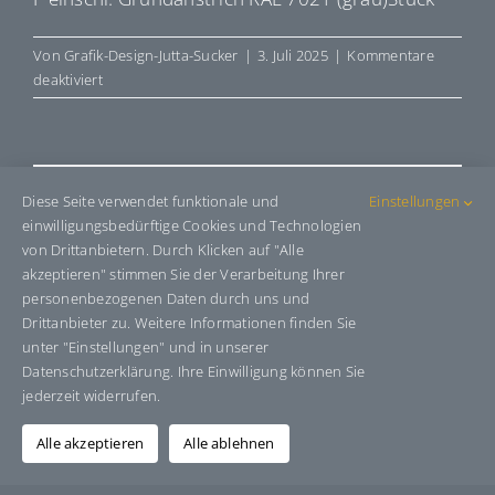
Von
Grafik-Design-Jutta-Sucker
|
3. Juli 2025
|
Kommentare
für
deaktiviert
E50190
Share This Story, Choose Your
Diese Seite verwendet funktionale und
Einstellungen
einwilligungsbedürftige Cookies und Technologien
Platform!
von Drittanbietern. Durch Klicken auf "Alle
akzeptieren" stimmen Sie der Verarbeitung Ihrer
Facebook
X
Bluesky
Reddit
LinkedIn
WhatsApp
Telegram
Tumblr
Pinterest
Xing
personenbezogenen Daten durch uns und
E-
Drittanbieter zu. Weitere Informationen finden Sie
Mail
unter "Einstellungen" und in unserer
Datenschutzerklärung. Ihre Einwilligung können Sie
jederzeit widerrufen.
Über den Autor:
Grafik-Design-Jutta-Sucker
Alle akzeptieren
Alle ablehnen