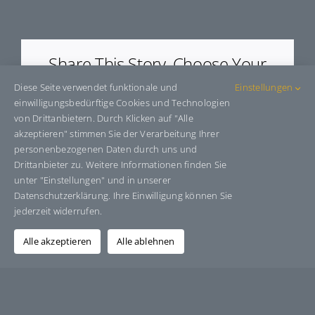
E5013C9G0Fi
Share This Story, Choose Your
Platform!
Diese Seite verwendet funktionale und
Einstellungen
einwilligungsbedürftige Cookies und Technologien
Facebook
X
Bluesky
Reddit
LinkedIn
WhatsApp
Telegram
Tumblr
Pinterest
Xing
von Drittanbietern. Durch Klicken auf "Alle
E-
akzeptieren" stimmen Sie der Verarbeitung Ihrer
Mail
personenbezogenen Daten durch uns und
Drittanbieter zu. Weitere Informationen finden Sie
unter "Einstellungen" und in unserer
Datenschutzerklärung. Ihre Einwilligung können Sie
Über den Autor:
Grafik-Design-Jutta-Sucker
jederzeit widerrufen.
Alle akzeptieren
Alle ablehnen