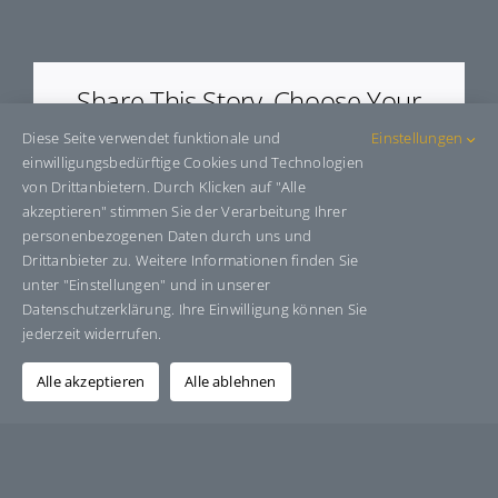
E5011098
Share This Story, Choose Your
Platform!
Diese Seite verwendet funktionale und
Einstellungen
einwilligungsbedürftige Cookies und Technologien
Facebook
X
Bluesky
Reddit
LinkedIn
WhatsApp
Telegram
Tumblr
Pinterest
Xing
von Drittanbietern. Durch Klicken auf "Alle
E-
akzeptieren" stimmen Sie der Verarbeitung Ihrer
Mail
personenbezogenen Daten durch uns und
Drittanbieter zu. Weitere Informationen finden Sie
unter "Einstellungen" und in unserer
Datenschutzerklärung. Ihre Einwilligung können Sie
Über den Autor:
Grafik-Design-Jutta-Sucker
jederzeit widerrufen.
Alle akzeptieren
Alle ablehnen