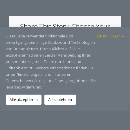
E50056
Share This Story, Choose Your
Platform!
Diese Seite verwendet funktionale und
Einstellungen
einwilligungsbedürftige Cookies und Technologien
Facebook
X
Bluesky
Reddit
LinkedIn
WhatsApp
Telegram
Tumblr
Pinterest
Xing
von Drittanbietern. Durch Klicken auf "Alle
E-
akzeptieren" stimmen Sie der Verarbeitung Ihrer
Mail
personenbezogenen Daten durch uns und
Drittanbieter zu. Weitere Informationen finden Sie
unter "Einstellungen" und in unserer
Datenschutzerklärung. Ihre Einwilligung können Sie
Über den Autor:
Grafik-Design-Jutta-Sucker
jederzeit widerrufen.
Alle akzeptieren
Alle ablehnen