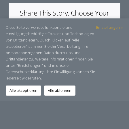
Share This Story, Choose Your
Platform!
Diese Seite verwendet funktionale und
Einstellungen
Facebook
X
Bluesky
Reddit
LinkedIn
WhatsApp
Telegram
Tumblr
Pinterest
Xing
einwilligungsbedürftige Cookies und Technologien
E-
von Drittanbietern. Durch Klicken auf "Alle
Mail
akzeptieren" stimmen Sie der Verarbeitung Ihrer
personenbezogenen Daten durch uns und
Drittanbieter zu. Weitere Informationen finden Sie
unter "Einstellungen" und in unserer
Über den Autor:
Grafik-Design-Jutta-Sucker
Datenschutzerklärung. Ihre Einwilligung können Sie
jederzeit widerrufen.
Alle akzeptieren
Alle ablehnen