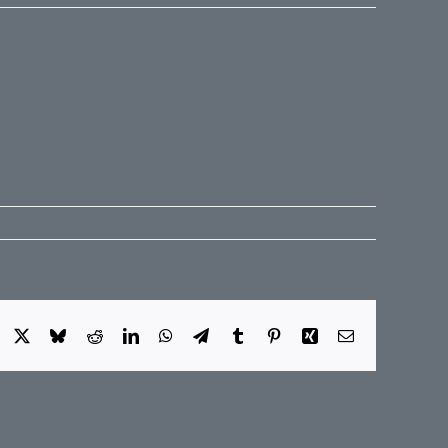
Facebook
X
Bluesky
Reddit
LinkedIn
WhatsApp
Telegram
Tumblr
Pinterest
Xing
E-
Mail