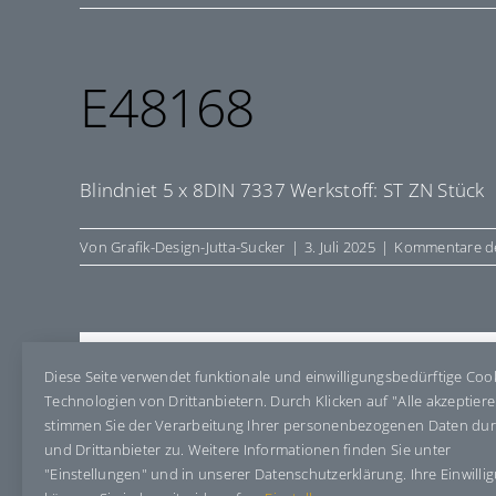
E48168
Blindniet 5 x 8DIN 7337 Werkstoff: ST ZN Stück
Von
Grafik-Design-Jutta-Sucker
|
3. Juli 2025
|
Kommentare de
Share This Story, Choose Your Pla
Diese Seite verwendet funktionale und einwilligungsbedürftige Coo
Technologien von Drittanbietern. Durch Klicken auf "Alle akzeptier
stimmen Sie der Verarbeitung Ihrer personenbezogenen Daten du
und Drittanbieter zu. Weitere Informationen finden Sie unter
"Einstellungen" und in unserer Datenschutzerklärung. Ihre Einwilli
Über den Autor:
Grafik-Design-Jutta-Sucker