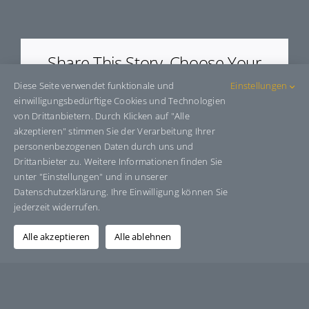
E47930
Share This Story, Choose Your
Platform!
Diese Seite verwendet funktionale und
Einstellungen
einwilligungsbedürftige Cookies und Technologien
Facebook
X
Bluesky
Reddit
LinkedIn
WhatsApp
Telegram
Tumblr
Pinterest
Xing
von Drittanbietern. Durch Klicken auf "Alle
E-
akzeptieren" stimmen Sie der Verarbeitung Ihrer
Mail
personenbezogenen Daten durch uns und
Drittanbieter zu. Weitere Informationen finden Sie
unter "Einstellungen" und in unserer
Datenschutzerklärung. Ihre Einwilligung können Sie
Über den Autor:
Grafik-Design-Jutta-Sucker
jederzeit widerrufen.
Alle akzeptieren
Alle ablehnen