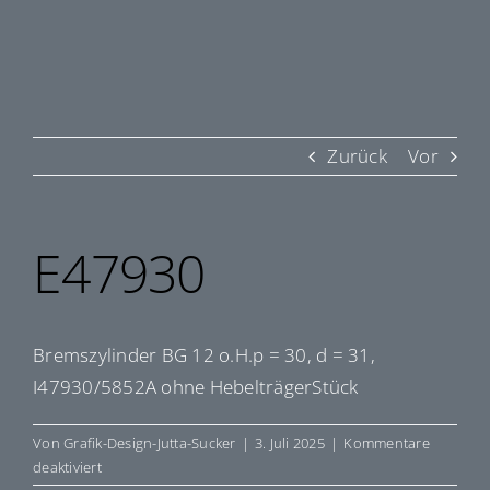
Zurück
Vor
E47930
Bremszylinder BG 12 o.H.p = 30, d = 31,
I47930/5852A ohne HebelträgerStück
Von
Grafik-Design-Jutta-Sucker
|
3. Juli 2025
|
Kommentare
für
deaktiviert