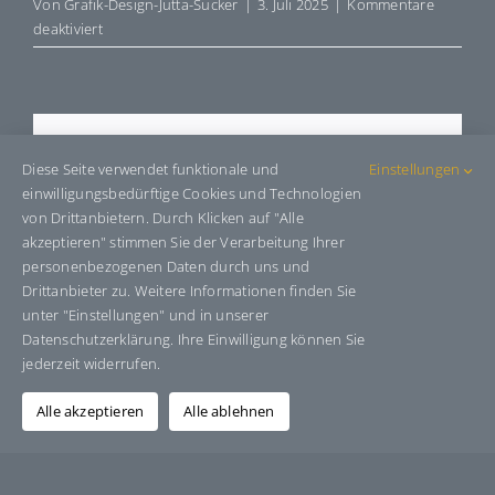
Von
Grafik-Design-Jutta-Sucker
|
3. Juli 2025
|
Kommentare
für
deaktiviert
E465622B
Share This Story, Choose Your
Diese Seite verwendet funktionale und
Einstellungen
Platform!
einwilligungsbedürftige Cookies und Technologien
von Drittanbietern. Durch Klicken auf "Alle
Facebook
X
Bluesky
Reddit
LinkedIn
WhatsApp
Telegram
Tumblr
Pinterest
Xing
akzeptieren" stimmen Sie der Verarbeitung Ihrer
E-
personenbezogenen Daten durch uns und
Mail
Drittanbieter zu. Weitere Informationen finden Sie
unter "Einstellungen" und in unserer
Datenschutzerklärung. Ihre Einwilligung können Sie
jederzeit widerrufen.
Über den Autor:
Grafik-Design-Jutta-Sucker
Alle akzeptieren
Alle ablehnen