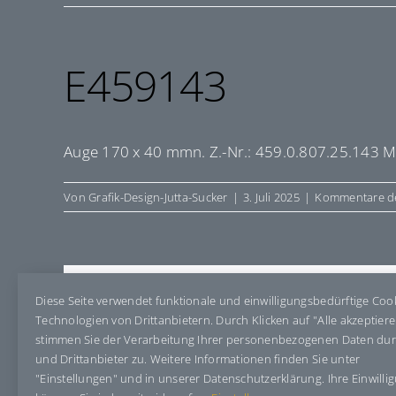
E459143
Auge 170 x 40 mmn. Z.-Nr.: 459.0.807.25.143 M
Von
Grafik-Design-Jutta-Sucker
|
3. Juli 2025
|
Kommentare de
Share This Story, Choose Your Pla
Diese Seite verwendet funktionale und einwilligungsbedürftige Coo
Technologien von Drittanbietern. Durch Klicken auf "Alle akzeptier
stimmen Sie der Verarbeitung Ihrer personenbezogenen Daten du
und Drittanbieter zu. Weitere Informationen finden Sie unter
"Einstellungen" und in unserer Datenschutzerklärung. Ihre Einwilli
Über den Autor:
Grafik-Design-Jutta-Sucker