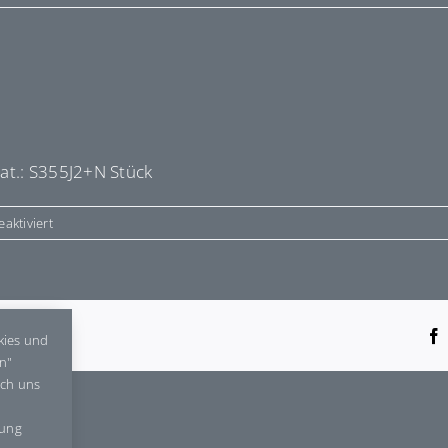
at.: S355J2+N Stück
für
aktiviert
E459143
tform!
kies und
en"
rch uns
gung