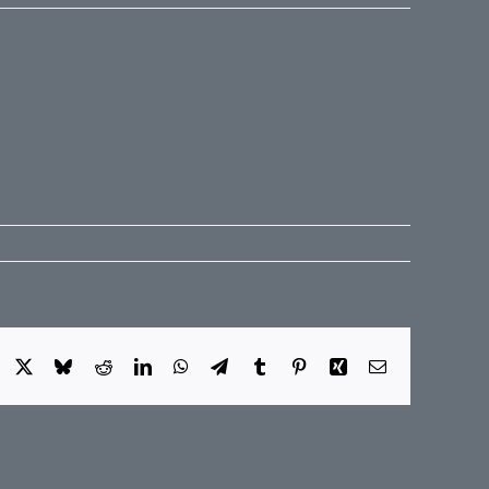
Facebook
X
Bluesky
Reddit
LinkedIn
WhatsApp
Telegram
Tumblr
Pinterest
Xing
E-
Mail