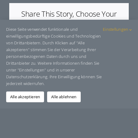
Share This Story, Choose Your
Platform!
Diese Seite verwendet funktionale und
Einstellungen
Facebook
X
Bluesky
Reddit
LinkedIn
WhatsApp
Telegram
Tumblr
Pinterest
Xing
einwilligungsbedürftige Cookies und Technologien
E-
von Drittanbietern. Durch Klicken auf "Alle
Mail
akzeptieren" stimmen Sie der Verarbeitung Ihrer
personenbezogenen Daten durch uns und
Drittanbieter zu. Weitere Informationen finden Sie
unter "Einstellungen" und in unserer
Über den Autor:
Grafik-Design-Jutta-Sucker
Datenschutzerklärung. Ihre Einwilligung können Sie
jederzeit widerrufen.
Alle akzeptieren
Alle ablehnen