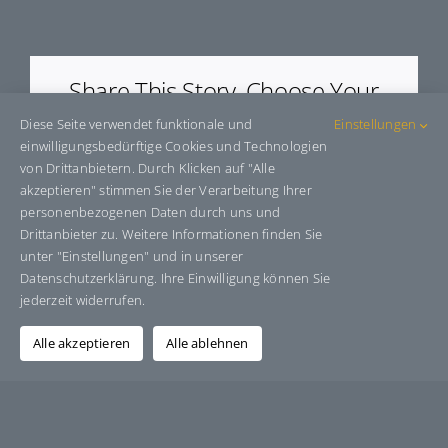
E45207
Share This Story, Choose Your
Platform!
Diese Seite verwendet funktionale und
Einstellungen
einwilligungsbedürftige Cookies und Technologien
Facebook
X
Bluesky
Reddit
LinkedIn
WhatsApp
Telegram
Tumblr
Pinterest
Xing
von Drittanbietern. Durch Klicken auf "Alle
E-
akzeptieren" stimmen Sie der Verarbeitung Ihrer
Mail
personenbezogenen Daten durch uns und
Drittanbieter zu. Weitere Informationen finden Sie
unter "Einstellungen" und in unserer
Datenschutzerklärung. Ihre Einwilligung können Sie
Über den Autor:
Grafik-Design-Jutta-Sucker
jederzeit widerrufen.
Alle akzeptieren
Alle ablehnen