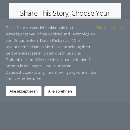
Share This Story, Choose Your
Platform!
Diese Seite verwendet funktionale und
Einstellungen
Facebook
X
Bluesky
Reddit
LinkedIn
WhatsApp
Telegram
Tumblr
Pinterest
Xing
einwilligungsbedürftige Cookies und Technologien
E-
von Drittanbietern. Durch Klicken auf "Alle
Mail
akzeptieren" stimmen Sie der Verarbeitung Ihrer
personenbezogenen Daten durch uns und
Drittanbieter zu. Weitere Informationen finden Sie
unter "Einstellungen" und in unserer
Über den Autor:
Grafik-Design-Jutta-Sucker
Datenschutzerklärung. Ihre Einwilligung können Sie
jederzeit widerrufen.
Alle akzeptieren
Alle ablehnen