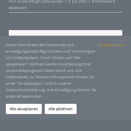
Von
Grafik-Design-Jutta-Sucker
|
3. Juli 2025
|
Kommentare
für
deaktiviert
E4380724
Share This Story, Choose Your
Diese Seite verwendet funktionale und
Einstellungen
Platform!
einwilligungsbedürftige Cookies und Technologien
von Drittanbietern. Durch Klicken auf "Alle
Facebook
X
Bluesky
Reddit
LinkedIn
WhatsApp
Telegram
Tumblr
Pinterest
Xing
akzeptieren" stimmen Sie der Verarbeitung Ihrer
E-
personenbezogenen Daten durch uns und
Mail
Drittanbieter zu. Weitere Informationen finden Sie
unter "Einstellungen" und in unserer
Datenschutzerklärung. Ihre Einwilligung können Sie
jederzeit widerrufen.
Über den Autor:
Grafik-Design-Jutta-Sucker
Alle akzeptieren
Alle ablehnen