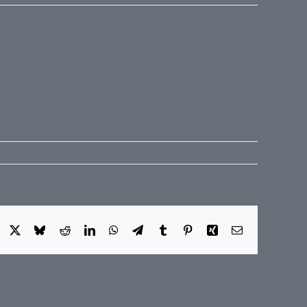
Facebook
X
Bluesky
Reddit
LinkedIn
WhatsApp
Telegram
Tumblr
Pinterest
Xing
E-
Mail