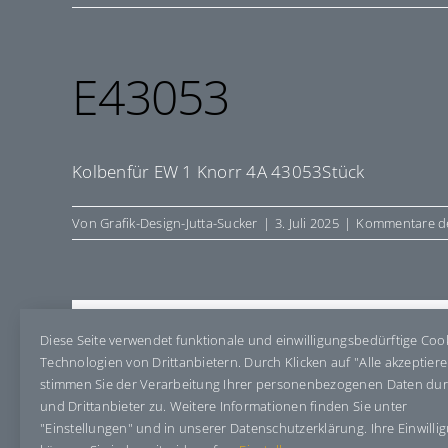
E43053
Kolbenfür EW 1 Knorr 4A 43053Stück
Von
Grafik-Design-Jutta-Sucker
|
3. Juli 2025
|
Kommentare de
Share This Story, Choose Your Pla
Diese Seite verwendet funktionale und einwilligungsbedürftige Coo
Technologien von Drittanbietern. Durch Klicken auf "Alle akzeptier
stimmen Sie der Verarbeitung Ihrer personenbezogenen Daten du
und Drittanbieter zu. Weitere Informationen finden Sie unter
"Einstellungen" und in unserer Datenschutzerklärung. Ihre Einwilli
Über den Autor:
Grafik-Design-Jutta-Sucker