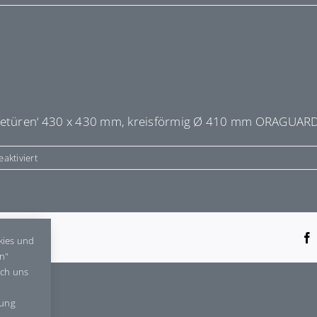
ebetüren‘ 430 x 430 mm, kreisförmig Ø 410 mm ORAGUARD
für
aktiviert
E430210
tform!
kies und
en"
rch uns
gung