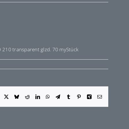
 210 transparent glzd. 70 myStück
Facebook
X
Bluesky
Reddit
LinkedIn
WhatsApp
Telegram
Tumblr
Pinterest
Xing
E-
Mail