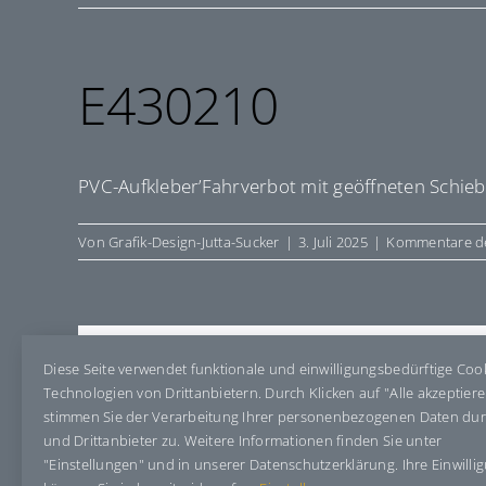
E430210
PVC-Aufkleber’Fahrverbot mit geöffneten Schi
Von
Grafik-Design-Jutta-Sucker
|
3. Juli 2025
|
Kommentare de
Share This Story, Choose Your Pla
Diese Seite verwendet funktionale und einwilligungsbedürftige Coo
Technologien von Drittanbietern. Durch Klicken auf "Alle akzeptier
stimmen Sie der Verarbeitung Ihrer personenbezogenen Daten du
und Drittanbieter zu. Weitere Informationen finden Sie unter
"Einstellungen" und in unserer Datenschutzerklärung. Ihre Einwilli
Über den Autor:
Grafik-Design-Jutta-Sucker