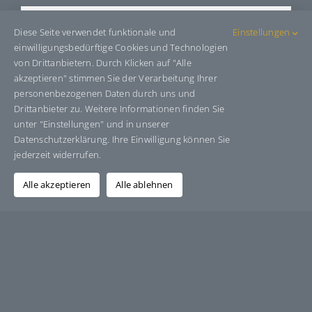
Share This Story, Choose Your
Diese Seite verwendet funktionale und
Einstellungen
Platform!
einwilligungsbedürftige Cookies und Technologien
von Drittanbietern. Durch Klicken auf "Alle
Facebook
X
Bluesky
Reddit
LinkedIn
WhatsApp
Telegram
Tumblr
Pinterest
Xing
akzeptieren" stimmen Sie der Verarbeitung Ihrer
personenbezogenen Daten durch uns und
E-
Mail
Drittanbieter zu. Weitere Informationen finden Sie
unter "Einstellungen" und in unserer
Datenschutzerklärung. Ihre Einwilligung können Sie
jederzeit widerrufen.
Über den Autor:
Grafik-Design-Jutta-Sucker
Alle akzeptieren
Alle ablehnen