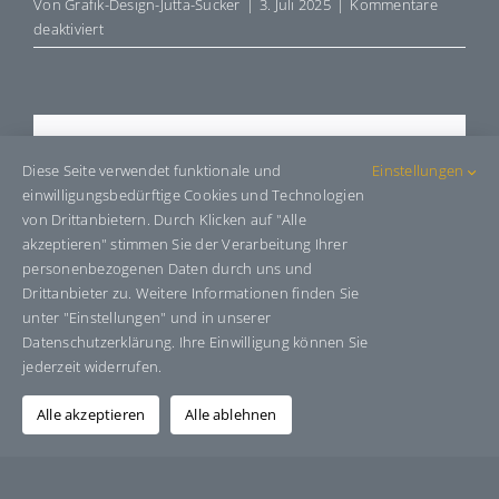
Von
Grafik-Design-Jutta-Sucker
|
3. Juli 2025
|
Kommentare
für
deaktiviert
E413562
Share This Story, Choose Your
Diese Seite verwendet funktionale und
Einstellungen
Platform!
einwilligungsbedürftige Cookies und Technologien
von Drittanbietern. Durch Klicken auf "Alle
Facebook
X
Bluesky
Reddit
LinkedIn
WhatsApp
Telegram
Tumblr
Pinterest
Xing
akzeptieren" stimmen Sie der Verarbeitung Ihrer
E-
personenbezogenen Daten durch uns und
Mail
Drittanbieter zu. Weitere Informationen finden Sie
unter "Einstellungen" und in unserer
Datenschutzerklärung. Ihre Einwilligung können Sie
jederzeit widerrufen.
Über den Autor:
Grafik-Design-Jutta-Sucker
Alle akzeptieren
Alle ablehnen