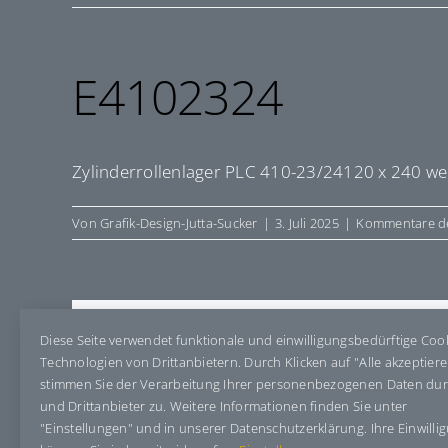
E4102324
Zylinderrollenlager PLC 410-23/24120 x 240 wer
Von
Grafik-Design-Jutta-Sucker
|
3. Juli 2025
|
Kommentare de
Share This Story, Choose Your Pla
Diese Seite verwendet funktionale und einwilligungsbedürftige Coo
Technologien von Drittanbietern. Durch Klicken auf "Alle akzeptier
stimmen Sie der Verarbeitung Ihrer personenbezogenen Daten du
und Drittanbieter zu. Weitere Informationen finden Sie unter
"Einstellungen" und in unserer Datenschutzerklärung. Ihre Einwilli
Über den Autor:
Grafik-Design-Jutta-Sucker