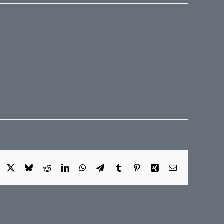
Facebook
X
Bluesky
Reddit
LinkedIn
WhatsApp
Telegram
Tumblr
Pinterest
Xing
E-
Mail