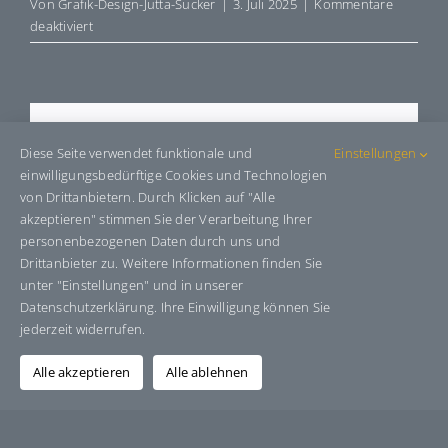
Von
Grafik-Design-Jutta-Sucker
|
3. Juli 2025
|
Kommentare
für
deaktiviert
E407515
Share This Story, Choose Your
Diese Seite verwendet funktionale und
Einstellungen
Platform!
einwilligungsbedürftige Cookies und Technologien
von Drittanbietern. Durch Klicken auf "Alle
Facebook
X
Bluesky
Reddit
LinkedIn
WhatsApp
Telegram
Tumblr
Pinterest
Xing
akzeptieren" stimmen Sie der Verarbeitung Ihrer
E-
personenbezogenen Daten durch uns und
Mail
Drittanbieter zu. Weitere Informationen finden Sie
unter "Einstellungen" und in unserer
Datenschutzerklärung. Ihre Einwilligung können Sie
jederzeit widerrufen.
Über den Autor:
Grafik-Design-Jutta-Sucker
Alle akzeptieren
Alle ablehnen