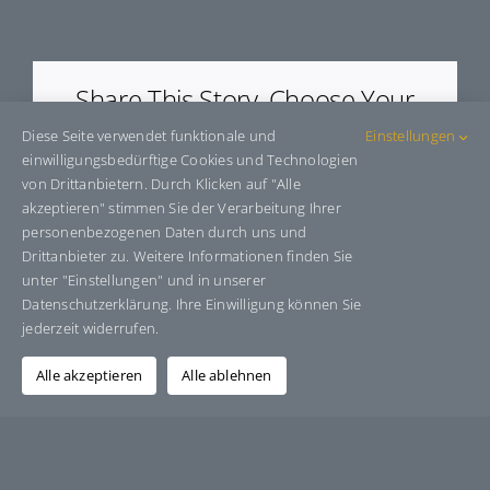
E405040
Share This Story, Choose Your
Platform!
Diese Seite verwendet funktionale und
Einstellungen
einwilligungsbedürftige Cookies und Technologien
Facebook
X
Bluesky
Reddit
LinkedIn
WhatsApp
Telegram
Tumblr
Pinterest
Xing
von Drittanbietern. Durch Klicken auf "Alle
E-
akzeptieren" stimmen Sie der Verarbeitung Ihrer
Mail
personenbezogenen Daten durch uns und
Drittanbieter zu. Weitere Informationen finden Sie
unter "Einstellungen" und in unserer
Datenschutzerklärung. Ihre Einwilligung können Sie
Über den Autor:
Grafik-Design-Jutta-Sucker
jederzeit widerrufen.
Alle akzeptieren
Alle ablehnen