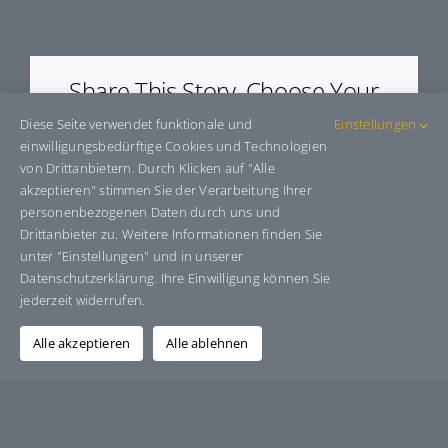
E405021
Share This Story, Choose Your
Platform!
Diese Seite verwendet funktionale und
Einstellungen
einwilligungsbedürftige Cookies und Technologien
Facebook
X
Bluesky
Reddit
LinkedIn
WhatsApp
Telegram
Tumblr
Pinterest
Xing
von Drittanbietern. Durch Klicken auf "Alle
E-
akzeptieren" stimmen Sie der Verarbeitung Ihrer
Mail
personenbezogenen Daten durch uns und
Drittanbieter zu. Weitere Informationen finden Sie
unter "Einstellungen" und in unserer
Datenschutzerklärung. Ihre Einwilligung können Sie
Über den Autor:
Grafik-Design-Jutta-Sucker
jederzeit widerrufen.
Alle akzeptieren
Alle ablehnen