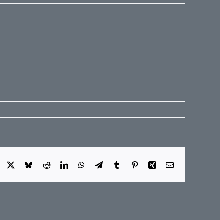
Facebook
X
Bluesky
Reddit
LinkedIn
WhatsApp
Telegram
Tumblr
Pinterest
Xing
E-
Mail