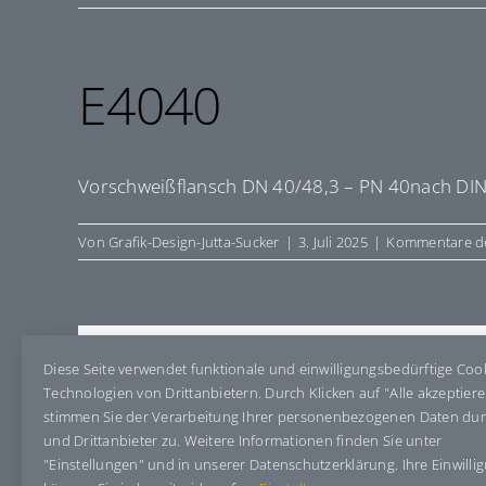
E4040
Vorschweißflansch DN 40/48,3 – PN 40nach DIN
Von
Grafik-Design-Jutta-Sucker
|
3. Juli 2025
|
Kommentare de
Share This Story, Choose Your Pla
Diese Seite verwendet funktionale und einwilligungsbedürftige Coo
Technologien von Drittanbietern. Durch Klicken auf "Alle akzeptier
stimmen Sie der Verarbeitung Ihrer personenbezogenen Daten du
und Drittanbieter zu. Weitere Informationen finden Sie unter
"Einstellungen" und in unserer Datenschutzerklärung. Ihre Einwilli
Über den Autor:
Grafik-Design-Jutta-Sucker