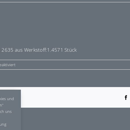
 2635 aus Werkstoff:1.4571 Stück
für
aktiviert
E4040
tform!
kies und
en"
rch uns
gung