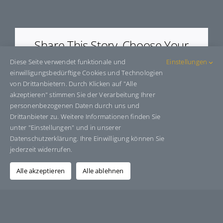
E40172050
Share This Story, Choose Your
Platform!
Diese Seite verwendet funktionale und
Einstellungen
einwilligungsbedürftige Cookies und Technologien
Facebook
X
Bluesky
Reddit
LinkedIn
WhatsApp
Telegram
Tumblr
Pinterest
Xing
von Drittanbietern. Durch Klicken auf "Alle
E-
akzeptieren" stimmen Sie der Verarbeitung Ihrer
Mail
personenbezogenen Daten durch uns und
Drittanbieter zu. Weitere Informationen finden Sie
unter "Einstellungen" und in unserer
Datenschutzerklärung. Ihre Einwilligung können Sie
Über den Autor:
Grafik-Design-Jutta-Sucker
jederzeit widerrufen.
Alle akzeptieren
Alle ablehnen