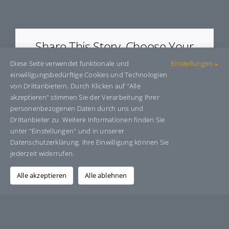
E40171035A270
Share This Story, Choose Your
Platform!
Diese Seite verwendet funktionale und
Einstellungen
einwilligungsbedürftige Cookies und Technologien
Facebook
X
Bluesky
Reddit
LinkedIn
WhatsApp
Telegram
Tumblr
Pinterest
Xing
von Drittanbietern. Durch Klicken auf "Alle
E-
akzeptieren" stimmen Sie der Verarbeitung Ihrer
Mail
personenbezogenen Daten durch uns und
Drittanbieter zu. Weitere Informationen finden Sie
unter "Einstellungen" und in unserer
Datenschutzerklärung. Ihre Einwilligung können Sie
Über den Autor:
Grafik-Design-Jutta-Sucker
jederzeit widerrufen.
Alle akzeptieren
Alle ablehnen