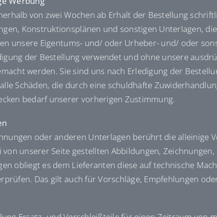
ige Werbung
nnerhalb von zwei Wochen ab Erhalt der Bestellung schrif
en, Konstruktionsplänen und sonstigen Unterlagen, die w
iben unsere Eigentums- und/ oder Urheber- und/ oder sons
edigung der Bestellung verwendet und ohne unsere ausdrüc
 gemacht werden. Sie sind uns nach Erledigung der Bestel
r alle Schäden, die durch eine schuldhafte Zuwiderhandl
ecken bedarf unserer vorherigen Zustimmung.
en
ungen oder anderen Unterlagen berührt die alleinige Ve
i von unserer Seite gestellten Abbildungen, Zeichnungen
n obliegt es dem Lieferanten diese auf technische Machba
prüfen. Das gilt auch für Vorschläge, Empfehlungen oder
ellung Ersatz- und Verschleißteile für einen Zeitraum von 